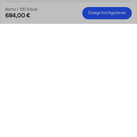
Netto / 120 Stück
Design konfigurieren
684,00 €
Je größer die Bestellung, desto höher der Rabatt
Bestellen Sie ausgewählte personalisierte Produkte und
erhalten Sie 50 € Rabatt ab 300 €, 75 € ab 500 €, 100 € ab
700 € oder 150 € ab 1.000 €. Bedruckte Versandkartons sind
von der Aktion ausgeschlossen.
Code
:
PACKUP
Produkt
:
Individuelle günstige magnetische Box aus Vollkarton