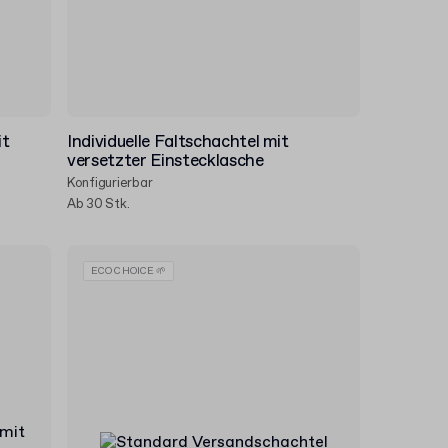
it
Individuelle Faltschachtel mit
versetzter Einstecklasche
Konfigurierbar
Ab 30 Stk.
ECO CHOICE 🌱