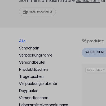
Sortiment umfasst stabile
Schachteln
un
Ihrem Logo bedrucken und bereits in kle
können. Schützen Sie Ihre Produkte mit
TREUEPROGRAMM
Verpackungslösungen.
Alle
55 produkte
Schachteln
WOHNEN UND
Verpackungsrohre
Versandbeutel
Produkttaschen
ECO CHOICE 🌱
Tragetaschen
Verpackungszubehör
Doypacks
Versandtaschen
Lebensmittelverpackungen