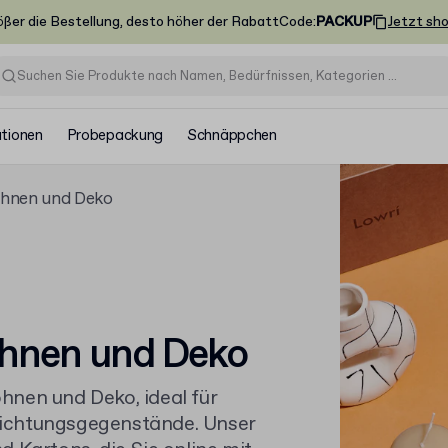
ößer die Bestellung, desto höher der Rabatt
Code
:
PACKUP
Jetzt sh
ationen
Probepackung
Schnäppchen
hnen und Deko
hnen und Deko
hnen und Deko, ideal für
nrichtungsgegenstände. Unser