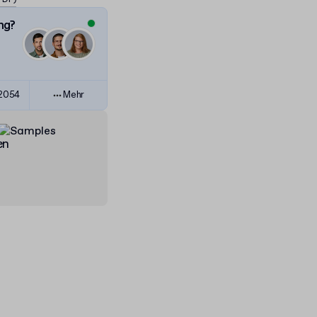
ng?
82054
Mehr
en