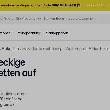
rsonalisierte Verpackungen
Code
:
SUMMERPACK
Endet in
2
T
18
Std
ationen
Probepackung
Schnäppchen
Etiketten
Individuelle rechteckige Weihnachts-Etiketten a
teckige
etten auf
 individuellem
für einfache
 bei der