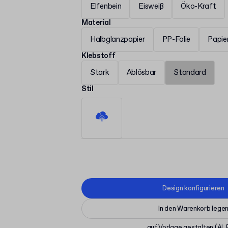
Elfenbein
Eisweiß
Öko-Kraft
Material
Halbglanzpapier
PP-Folie
Papie
Klebstoff
Stark
Ablösbar
Standard
Stil
Design konfigurieren
In den Warenkorb lege
auf Vorlage gestalten
(AI,