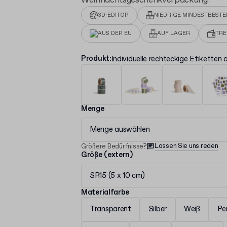
Weihnachtsgeschenkverpackung.
3D-EDITOR
NIEDRIGE MINDESTBEST
AUS DER EU
AUF LAGER
TR
Produkt
:
Individuelle rechteckige Etiketten 
Menge
Menge auswählen
Lassen Sie uns reden
Größere Bedürfnisse?
Größe (extern)
SR15 (5 x 10 cm)
Materialfarbe
Transparent
Silber
Weiß
Pe