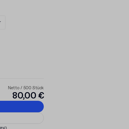
r
Netto / 500 Stück
80,00 €
n
 PDF)