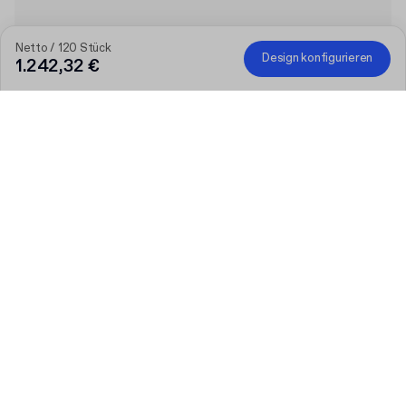
Netto / 120 Stück
Design konfigurieren
1.242,32 €
Je größer die Bestellung, desto höher der Rabatt
Bestellen Sie ausgewählte personalisierte Produkte und
erhalten Sie 50 € Rabatt ab 300 €, 75 € ab 500 €, 100 € ab
700 € oder 150 € ab 1.000 €. Bedruckte Versandkartons sind
von der Aktion ausgeschlossen.
Code
:
PACKUP
Produkt
:
Individuelle Magnetbox aus Vollkarton
Menge