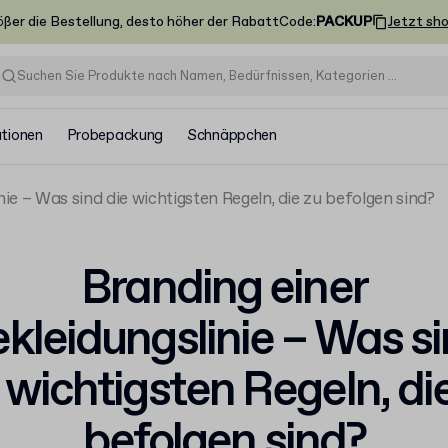
ößer die Bestellung, desto höher der Rabatt
Code
:
PACKUP
Jetzt sh
ationen
Probepackung
Schnäppchen
nie – Was sind die wichtigsten Regeln, die zu befolgen sind?
Branding einer
kleidungslinie – Was s
 wichtigsten Regeln, di
befolgen sind?