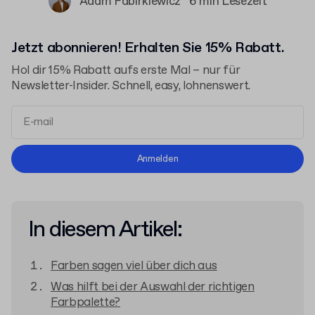
Adam Fabirkiewicz
6 min Lesezeit
Jetzt abonnieren! Erhalten Sie 15% Rabatt.
Hol dir 15% Rabatt aufs erste Mal – nur für
Newsletter-Insider. Schnell, easy, lohnenswert.
Allgemeinen Geschäftsbedingungen
Anmelden
Datenschutzerklärung
In diesem Artikel:
Farben sagen viel über dich aus
Was hilft bei der Auswahl der richtigen
Farbpalette?