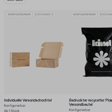
KONFIGURIERBAR
ECO CHOICE 🌱
KONFIGURIERBAR
ECO CHOI
Individuelle Versandschachtel
Bedruckter recycelter Plas
Versandbeutel
Konfigurierbar
Konfigurierbar
Ab 1 Stück