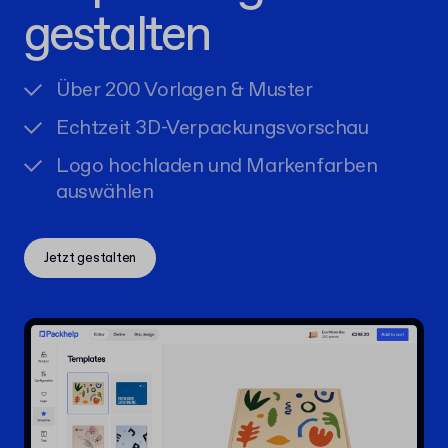
gestalten
Über 200 Vorlagen & Muster
Echtzeit 3D-Verpackungsvorschau
Logo hochladen und Markenfarben
auswählen
Jetzt gestalten