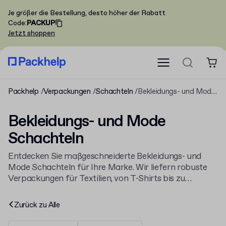
Je größer die Bestellung, desto höher der Rabatt
Code
:
PACKUP
Jetzt shoppen
Packhelp
Verpackungen
Schachteln
Bekleidungs- und Mode Schachteln
Bekleidungs- und Mode
Schachteln
Entdecken Sie maßgeschneiderte Bekleidungs- und
Mode Schachteln für Ihre Marke. Wir liefern robuste
Verpackungen für Textilien, von T-Shirts bis zu
Accessoires, die Sie vollständig nach Ihren Wünschen
gestalten. Unsere
Schachteln
bieten die ideale
Zurück zu
Alle
Grundlage für einen professionellen Markenauftritt
und schützen Ihre Produkte zuverlässig.