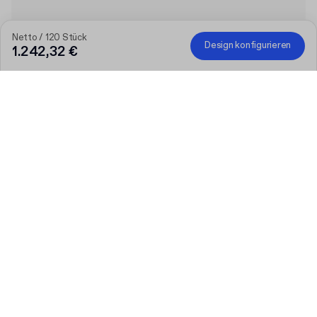
Netto / 120 Stück
Design konfigurieren
1.242,32 €
Je größer die Bestellung, desto höher der Rabatt
Bestellen Sie ausgewählte personalisierte Produkte und
erhalten Sie 50 € Rabatt ab 300 €, 75 € ab 500 €, 100 € ab
700 € oder 150 € ab 1.000 €. Bedruckte Versandkartons sind
von der Aktion ausgeschlossen.
Code
:
PACKUP
Produkt
:
Individuelle Magnetbox aus Vollkarton
Menge