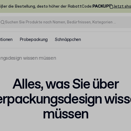
ößer die Bestellung, desto höher der Rabatt
Code
:
PACKUP
Jetzt sh
ationen
Probepackung
Schnäppchen
kungsdesign wissen müssen
Alles, was Sie über
erpackungsdesign wiss
müssen