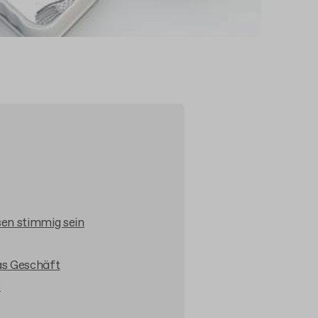
en stimmig sein
as Geschäft
s