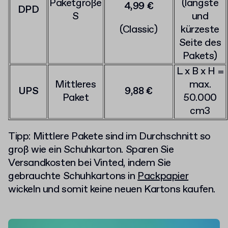
Paketgröße
(längste
4,99 €
DPD
S
und
(Classic)
kürzeste
Seite des
Pakets)
L x B x H =
Mittleres
max.
UPS
9,88 €
Paket
50.000
cm3
Tipp: Mittlere Pakete sind im Durchschnitt so
groß wie ein Schuhkarton. Sparen Sie
Versandkosten bei Vinted, indem Sie
gebrauchte Schuhkartons in
Packpapier
wickeln und somit keine neuen Kartons kaufen.