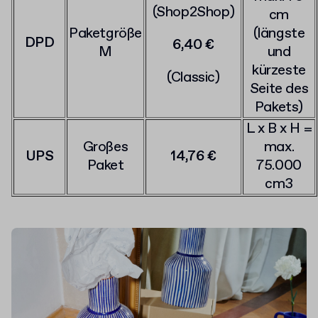
(Shop2Shop)
cm
Paketgröße
(längste
DPD
6,40 €
M
und
kürzeste
(Classic)
Seite des
Pakets)
L x B x H =
Großes
max.
UPS
14,76 €
Paket
75.000
cm3