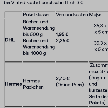
bei Vinted kostet durchschnittlich 3 €.
Paketklasse
Versandkosten
Maße
Bücher- und
35,3 x 
Warensendung
x 5 c
bis 500 g
1,95 €
DHL
Bücher- und
2,25 €
35,3 x 
Warensendung
x 5 c
bis 1000 g
Zusamm
max. 37
(längste
3,70 €
Hermes
Hermes
und
(Online-Preis)
Päckchen
kürzeste
Seite de
Pakets)