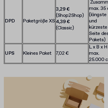
Zusamm
max. 35
3,29 €
(längste
(Shop2Shop)
DPD
Paketgröße XS
und
4,39 €
kürzeste
(Classic)
Seite de
Pakets)
L x B x H
UPS
Kleines Paket
7,02 €
max.
25.000 