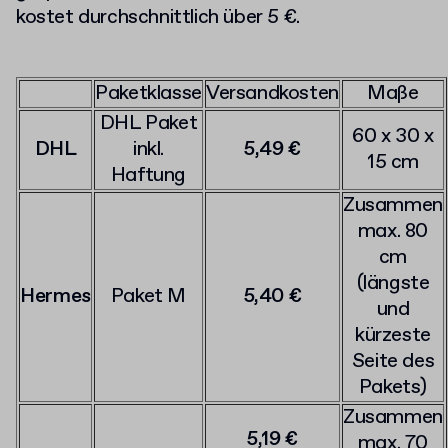
kostet d
urchschnittlich über 5 €.
Paketklasse
Versandkosten
Maße
DHL Paket
60 x 30 x
DHL
inkl.
5,49 €
15 cm
Haftung
Zusammen
max. 80
cm
(längste
Hermes
Paket M
5,40 €
und
kürzeste
Seite des
Pakets)
Zusammen
5,19 €
max. 70