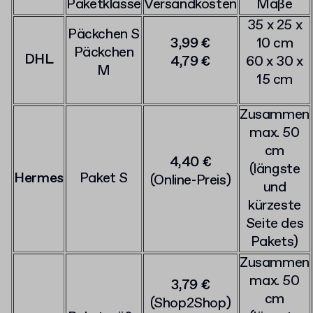
Paketklasse
Versandkosten
Maße
35 x 25 x
Päckchen S
3,99 €
10 cm
Päckchen
DHL
4,79 €
60 x 30 x
M
15 cm
Zusammen
max. 50
cm
4,40 €
(längste
Hermes
Paket S
(Online-Preis)
und
kürzeste
Seite des
Pakets)
Zusammen
max. 50
3,79 €
cm
(Shop2Shop)