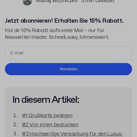
Maciej Woźniczko
5 min Lesezeit
Jetzt abonnieren! Erhalten Sie 15% Rabatt.
Hol dir 15% Rabatt aufs erste Mal – nur für
Newsletter-Insider. Schnell, easy, lohnenswert.
Allgemeinen Geschäftsbedingungen
Anmelden
Datenschutzerklärung
In diesem Artikel:
#1 Grußkarte beilegen
#2 Von innen bedrucken
#3 Hochwertige Verpackung für den Luxus-