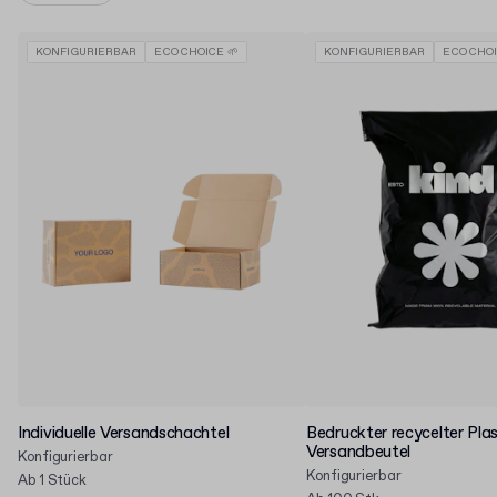
KONFIGURIERBAR
ECO CHOICE 🌱
KONFIGURIERBAR
ECO CHOI
Individuelle Versandschachtel
Bedruckter recycelter Plas
Versandbeutel
Konfigurierbar
Konfigurierbar
Ab 1 Stück