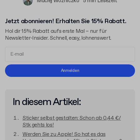
Maciej Woźniczko
5 min Lesezeit
Jetzt abonnieren! Erhalten Sie 15% Rabatt.
Hol dir 15% Rabatt aufs erste Mal – nur für
Newsletter-Insider. Schnell, easy, lohnenswert.
Allgemeinen Geschäftsbedingungen
Anmelden
Datenschutzerklärung
In diesem Artikel:
Sticker selbst gestalten: Schon ab 0,44 €/
Stk gehts los!
Werden Sie zu Apple! So hat es das