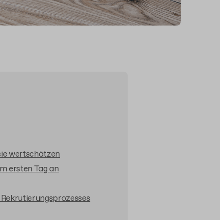
sie wertschätzen
om ersten Tag an
es Rekrutierungsprozesses