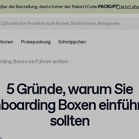
ößer die Bestellung, desto höher der Rabatt
Code
:
PACKUP
Jetzt sh
ationen
Probepackung
Schnäppchen
ding Boxen einführen sollten
5 Gründe, warum Sie
boarding Boxen einfüh
sollten