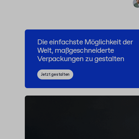
Die einfachste Möglichkeit der
Welt, maßgeschneiderte
Verpackungen zu gestalten
Jetzt gestalten