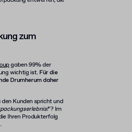
Verpackung entwerfen, die
ckung zum
roup
gaben 99% der
ng wichtig ist.
Für die
ssende Drumherum daher
u den Kunden spricht und
erpackungserlebnis!
“? Im
die Ihren Produkterfolg
.