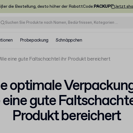
ößer die Bestellung, desto höher der Rabatt
Code
:
PACKUP
Jetzt sh
ationen
Probepackung
Schnäppchen
ie eine gute Faltschachtel ihr Produkt bereichert
ie optimale Verpackung
 eine gute Faltschachtel
Produkt bereichert