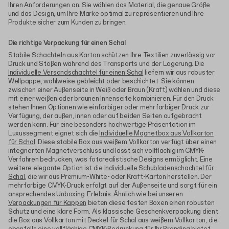
Ihren Anforderungen an. Sie wählen das Material, die genaue Größe
und das Design, um Ihre Marke optimal zu repräsentieren und Ihre
Produkte sicher zum Kunden zu bringen.
Die richtige Verpackung für einen Schal
Stabile Schachteln aus Karton schützen Ihre Textilien zuverlässig vor
Druck und Stößen während des Transports und der Lagerung. Die
Individuelle Versandschachtel für einen Schal
liefern wir aus robuster
Wellpappe, wahlweise gebleicht oder beschichtet. Sie können
zwischen einer Außenseite in Weiß oder Braun (Kraft) wählen und diese
mit einer weißen oder braunen Innenseite kombinieren. Für den Druck
stehen Ihnen Optionen wie einfarbiger oder mehrfarbiger Druck zur
Verfügung, der außen, innen oder auf beiden Seiten aufgebracht
werden kann. Für eine besonders hochwertige Präsentation im
Luxussegment eignet sich die
Individuelle Magnetbox aus Vollkarton
für Schal
. Diese stabile Box aus weißem Vollkarton verfügt über einen
integrierten Magnetverschluss und lässt sich vollflächig im CMYK-
Verfahren bedrucken, was fotorealistische Designs ermöglicht. Eine
weitere elegante Option ist die
Individuelle Schubladenschachtel für
Schal
, die wir aus Premium-White- oder Kraft-Karton herstellen. Der
mehrfarbige CMYK-Druck erfolgt auf der Außenseite und sorgt für ein
ansprechendes Unboxing-Erlebnis. Ähnlich wie bei unseren
Verpackungen für Kappen
bieten diese festen Boxen einen robusten
Schutz und eine klare Form. Als klassische Geschenkverpackung dient
die Box aus Vollkarton mit Deckel für Schal aus weißem Vollkarton, die