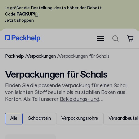
Je größer die Bestellung, desto höher der Rabatt
Code
:
PACKUP
Jetzt shoppen
Packhelp
Verpackungen
Verpackungen für Schals
Verpackungen für Schals
Finden Sie die passende Verpackung für einen Schal,
von leichten Stoffbeuteln bis zu stabilen Boxen aus
Karton. Als Teil unserer
Bekleidungs- und
Modeverpackungen
bieten wir Ihnen Lösungen, die Ihre
Textilien sicher transportieren und stilvoll präsentieren.
Alle
Schachteln
Verpackungsrohre
Versandbeutel
Jede Verpackung lässt sich individuell gestalten.