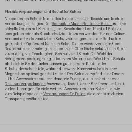
ebenfalls eine vollflächige CMYK-Bedruckung für Ihr Branding bietet.
Flexible Verpackungen und Beutel für Schals
Neben festen Schachteln finden Sie bei uns auch flexible und leichte
Verpackungslösungen. Der
Bedruckte Muslin-Beutel für Schals
ist eine
stilvolle Option mit Kordelzug, um Schals direkt am Point of Sale zu
übergeben oder als Staubschutzbeutel zu verwenden. Für den Online-
Versand oder als zusätzliche Schutzhülle eignet sich der Bedruckte
gefrostete Zip-Beutel für einen Schal. Dieser wiederverschließbare
Beutel mit seiner milchig-transparenten Oberfläche schützt den Stoff
zuverlässig vor Feuchtigkeit, Schmutz und Staub. Die Wahl der
richtigen Verpackung hängt stark vom Material und Wert Ihres Schals
ab. Leichte Seidentücher passen gut in unsere Beutel oder
Schubladenschachteln, während schwere Kaschmirschals in einer
Magnetbox optimal geschützt sind. Der Schutz empfindlicher Fasern
ist bei Accessoires entscheidend, ein Prinzip, das auch bei unseren
Dessous Verpackungen
Anwendung findet. Unser Sortiment umfasst
zudem Lösungen für viele weitere Accessoires Ihrer Kollektion, wie
zum Beispiel spezielle
Verpackungen für Brillen
, die einen kratzfreien
Transport gewährleisten.