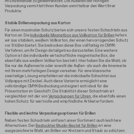
im Einzelhandel zu gewährleisten. Die Auswahl der richtigen
Verpackung vermittelt Ihren Kunden unmittelbar den Wert Ihrer
Produkte.
Stabile Brillenverpackung aus Karton
Für einen maximalen Schutz bieten sich unsere festen Schachteln aus
Karton an. Die
Individuelle Magnetbox aus Vollkarton für Brillen
liefern
wir aus stabilem, weißem Vollkarton, der einen hervorragenden Schutz
vor Stößen bietet. Sie bedrucken diese Box vollfarbig im CMYK-
Verfahren, um Ihr Design detailgetreu darzustellen. Eine weitere
Option ist die individuelle wirtschaftliche magnetische Box, die
ebenfalls aus weißem Vollkarton besteht. Hier haben Sie die Wahl, ob
Sie nur die Außenseite oder sowohl die Außen- als auch die Innenseite
mit Ihrem mehrfarbigen Design versehen. Für eine klassische
zweiteilige Lösung empfehlen wir die individuelle Schachtel aus
Vollpappe mit Deckel. Auch diese Variante ermöglicht eine
vollständige CMYK-Bedruckung und eignet sich ideal für die
Präsentation im Geschäft. Die Stabilität dieser Schachteln ist
vergleichbar mit der von
Verpackungen für Uhren
, die ebenfalls einen
hohen Schutz für wertvolle und empfindliche Artikel erfordern.
Flexible und leichte Verpackungsoptionen für Brillen
Neben festen Schachteln umfasst unser Sortiment auch leichtere
Alternativen. Der
Bedruckter Muslin-Beutel für Brillen
ist eine
ausgezeichnete Wahl, um Brillen vor Kratzern und Staub zu schützen.