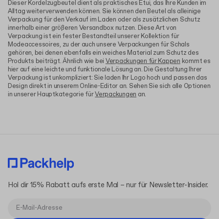
Dieser Kordelzugbeutel dient als praktisches Etui, das Ihre Kunden im
Alltag weiterverwenden können. Sie können den Beutel als alleinige
Verpackung für den Verkauf im Laden oder als zusätzlichen Schutz
innerhalb einer größeren Versandbox nutzen. Diese Art von
Verpackung ist ein fester Bestandteil unserer Kollektion für
Modeaccessoires, zu der auch unsere Verpackungen für Schals
gehören, bei denen ebenfalls ein weiches Material zum Schutz des
Produkts beiträgt. Ähnlich wie bei
Verpackungen für Kappen
kommt es
hier auf eine leichte und funktionale Lösung an. Die Gestaltung Ihrer
Verpackung ist unkompliziert: Sie laden Ihr Logo hoch und passen das
Design direkt in unserem Online-Editor an. Sehen Sie sich alle Optionen
in unserer Hauptkategorie für
Verpackungen
an.
Hol dir 15% Rabatt aufs erste Mal – nur für Newsletter-Insider.