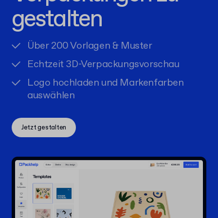
gestalten
Über 200 Vorlagen & Muster
Echtzeit 3D-Verpackungsvorschau
Logo hochladen und Markenfarben
auswählen
Jetzt gestalten