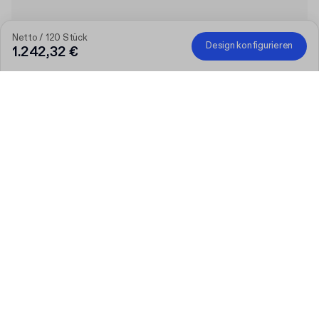
Netto / 120 Stück
Design konfigurieren
1.242,32 €
Je größer die Bestellung, desto höher der Rabatt
Bestellen Sie ausgewählte personalisierte Produkte und
erhalten Sie 50 € Rabatt ab 300 €, 75 € ab 500 €, 100 € ab
700 € oder 150 € ab 1.000 €. Bedruckte Versandkartons sind
von der Aktion ausgeschlossen.
Code
:
PACKUP
Produkt
:
Individuelle Magnetbox aus Vollkarton
Menge