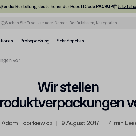
ößer die Bestellung, desto höher der Rabatt
Code
:
PACKUP
Jetzt sh
ationen
Probepackung
Schnäppchen
ungen vor
Wir stellen
roduktverpackungen v
Adam Fabirkiewicz
|
9 August 2017
|
4 min Les