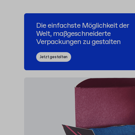
Die einfachste Möglichkeit der
Welt, maßgeschneiderte
Verpackungen zu gestalten
Jetzt gestalten