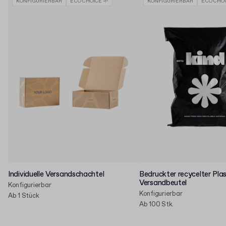
KONFIGURIERBAR
ECO CHOICE 🌱
KONFIGURIERBAR
ECO CHOI
Individuelle Versandschachtel
Bedruckter recycelter Plas
Versandbeutel
Konfigurierbar
Konfigurierbar
Ab 1 Stück
Ab 100 Stk.