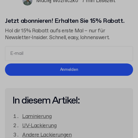
Maciej Woźniczko
7 min Lesezeit
Jetzt abonnieren! Erhalten Sie 15% Rabatt.
Hol dir 15% Rabatt aufs erste Mal – nur für
Newsletter-Insider. Schnell, easy, lohnenswert.
Allgemeinen Geschäftsbedingungen
Anmelden
Datenschutzerklärung
In diesem Artikel:
Laminierung
UV-Lackierung
Andere Lackierungen