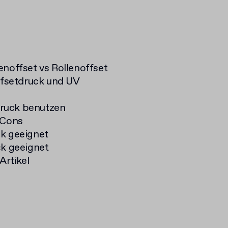
enoffset vs Rollenoffset
fsetdruck und UV
druck benutzen
 Cons
ck geeignet
ck geeignet
rtikel