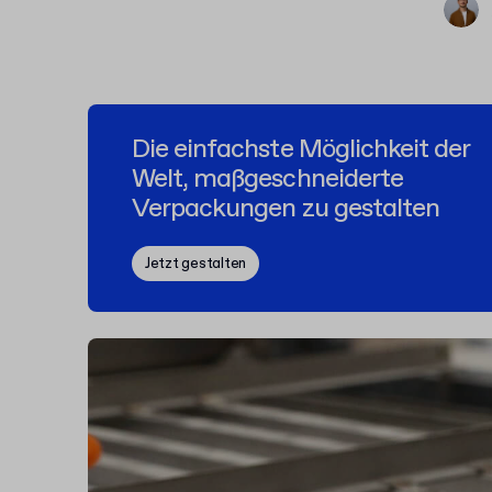
Die einfachste Möglichkeit der
Welt, maßgeschneiderte
Verpackungen zu gestalten
Jetzt gestalten