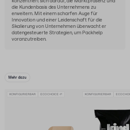
konzentriert sich darauf, die Marktpräsenz und
die Kundenbasis des Unternehmens zu
erweitern. Mit einem scharfen Auge für
Innovation und einer Leidenschaft für die
Skalierung von Unternehmen überwacht er
datengesteuerte Strategien, um Packhelp
voranzutreiben.
Mehr dazu
KONFIGURIERBAR
ECO CHOICE 🌱
KONFIGURIERBAR
ECO CHOI