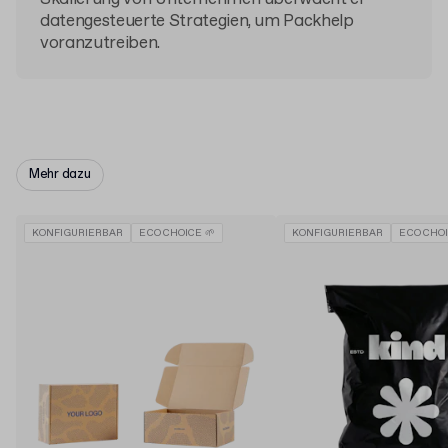
datengesteuerte Strategien, um Packhelp
voranzutreiben.
Mehr dazu
KONFIGURIERBAR
ECO CHOICE 🌱
KONFIGURIERBAR
ECO CHOI