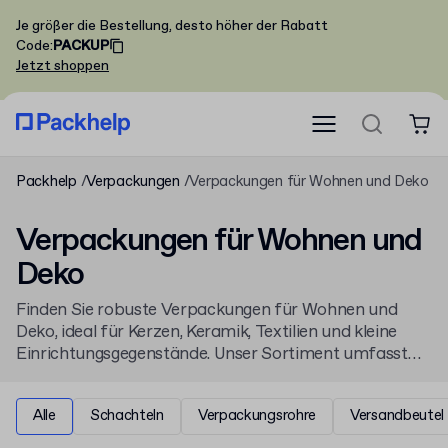
Je größer die Bestellung, desto höher der Rabatt
Code
:
PACKUP
Jetzt shoppen
Packhelp
Verpackungen
Verpackungen für Wohnen und Deko
Verpackungen für Wohnen und
Deko
Finden Sie robuste Verpackungen für Wohnen und
Deko, ideal für Kerzen, Keramik, Textilien und kleine
Einrichtungsgegenstände. Unser Sortiment umfasst
stabile
Schachteln
und Kartons, die Sie online mit
Ihrem Logo bedrucken und bereits in kleinen
Alle
Schachteln
Verpackungsrohre
Versandbeutel
Stückzahlen bestellen können. Schützen Sie Ihre
Produkte mit passgenauen Verpackungslösungen.