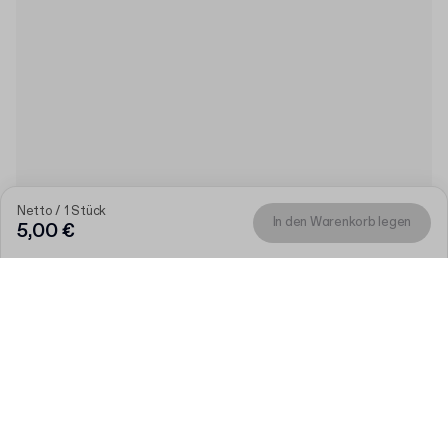
Netto / 1 Stück
In den Warenkorb legen
5,00 €
Menge
Menge auswählen
Lassen Sie uns reden
Größere Bedürfnisse?