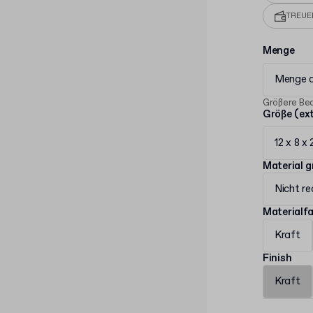
TREU
Menge
Menge 
Größere Bed
Größe (ex
12 x 8 x
Material 
Nicht re
Materialf
Kraft
Finish
Kraft