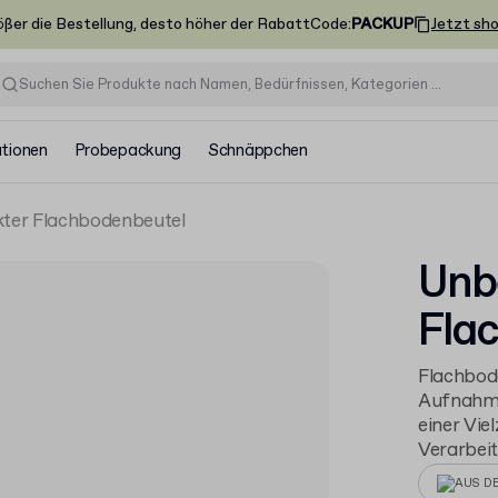
ößer die Bestellung, desto höher der Rabatt
Code
:
PACKUP
Jetzt sh
ationen
Probepackung
Schnäppchen
ter Flachbodenbeutel
Unb
Fla
Flachbode
Aufnahme
einer Vie
Verarbeit
AUS D