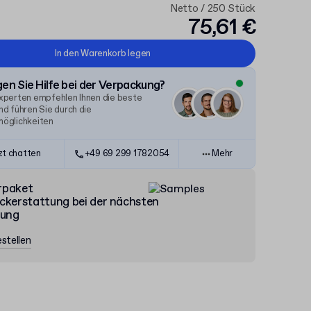
Netto / 250 Stück
75,61 €
In den Warenkorb legen
en Sie Hilfe bei der Verpackung?
xperten empfehlen Ihnen die beste
d führen Sie durch die
öglichkeiten
zt chatten
+49 69 299 1782054
Mehr
rpaket
ckerstattung bei der nächsten
lung
stellen