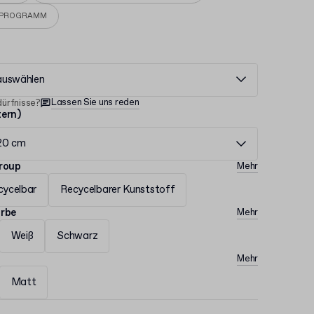
EPROGRAMM
auswählen
Lassen Sie uns reden
ürfnisse?
tern)
 20 cm
group
Mehr
cycelbar
Recycelbarer Kunststoff
arbe
Mehr
Weiß
Schwarz
Mehr
Matt