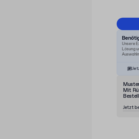
Benötig
Unsere E
Lösung un
Auswahlm
Jet
Muste
Mit Rü
Bestel
Jetzt be