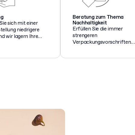
ng
Beratung zum Thema
Nachhaltigkeit
Sie sich mit einer
Erfüllen Sie die immer
ellung niedrigere
strengeren
nd wir lagern Ihre
Verpackungsvorschriften
üssigen
und bauen Sie eine
ungen in unseren
bewusstere Marke auf,
bis Sie sie benötigen.
indem Sie sich von unseren
Nachhaltigkeitsexperten
beraten lassen.