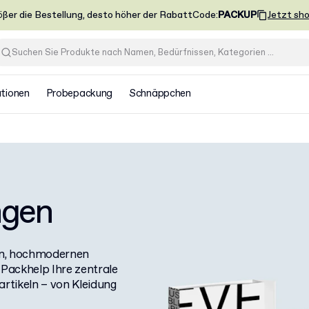
ößer die Bestellung, desto höher der Rabatt
Code
:
PACKUP
Jetzt sh
ationen
Probepackung
Schnäppchen
ngen
gen, hochmodernen
Packhelp Ihre zentrale
rtikeln – von Kleidung