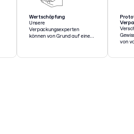
Wertschöpfung
Proto
Verpa
Unsere
Versch
Verpackungsexperten
Gewiss
können von Grund auf eine
von v
Lösung für Ihr Produkt
und g
entwerfen, die den Wert
Verpa
maximiert und die Kosten bei
bevor 
jeder Gelegenheit optimiert.
aufst