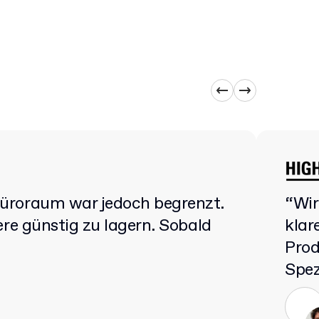
 Büroraum war jedoch begrenzt.
“Wir
ere günstig zu lagern. Sobald
klar
Prod
Spez