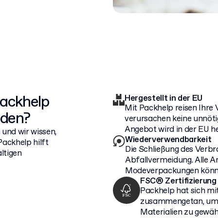
Packhelp
Hergestellt in der EU
Mit Packhelp reisen Ihre
iden?
verursachen keine unnöt
Angebot wird in der EU he
und wir wissen,
Wiederverwendbarkeit
Packhelp hilft
Die Schließung des Verbra
ltigen
Abfallvermeidung. Alle A
Modeverpackungen können
FSC® Zertifizierung
Packhelp hat sich m
zusammengetan, um e
Materialien zu gewäh