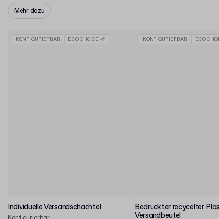
Mehr dazu
KONFIGURIERBAR
ECO CHOICE 🌱
KONFIGURIERBAR
ECO CHOI
Individuelle Versandschachtel
Bedruckter recycelter Plas
Versandbeutel
Konfigurierbar