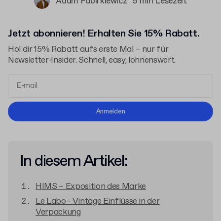
Adam Fabirkiewicz
5 min Lesezeit
Jetzt abonnieren! Erhalten Sie 15% Rabatt.
Hol dir 15% Rabatt aufs erste Mal – nur für
Newsletter-Insider. Schnell, easy, lohnenswert.
Allgemeinen Geschäftsbedingungen
Anmelden
Datenschutzerklärung
In diesem Artikel:
HIMS – Exposition des Marke
Le Labo - Vintage Einflüsse in der
Verpackung