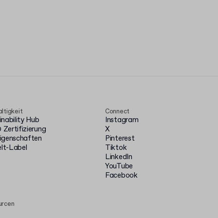
ltigkeit
Connect
inability Hub
Instagram
Zertifizierung
X
igenschaften
Pinterest
t-Label
Tiktok
LinkedIn
YouTube
Facebook
urcen