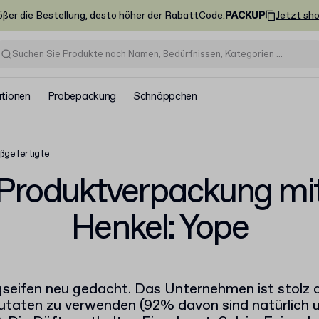
ößer die Bestellung, desto höher der Rabatt
Code
:
PACKUP
Jetzt sh
ationen
Probepackung
Schnäppchen
ßgefertigte
Produktverpackung mi
Henkel: Yope
gseifen neu gedacht. Das Unternehmen ist stolz d
utaten zu verwenden (92% davon sind natürlich 