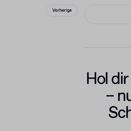
Vorherige
Hol di
– nu
Sch