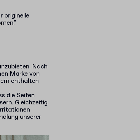
originelle
omen."
anzubieten. Nach
chen Marke von
lern enthalten
s die Seifen
ern. Gleichzeitig
rritationen
ndlung unserer