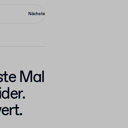
Nächste
ste Mal
ider.
ert.