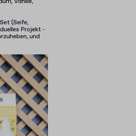
aum, Vanille,
et (Seife,
duelles Projekt -
orzuheben, und