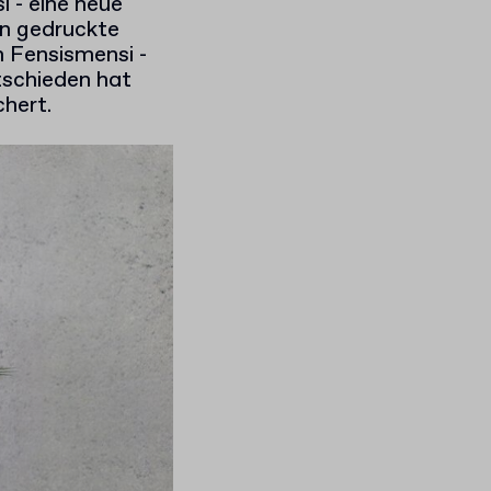
i - eine neue
ln gedruckte
n Fensismensi -
ntschieden hat
chert.