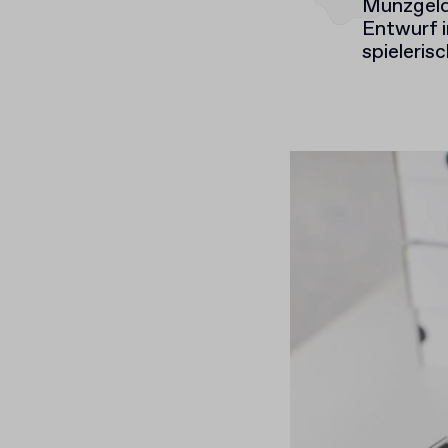
Münzgeld
Entwurf i
spieleris