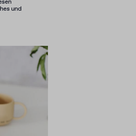
esen
ches und