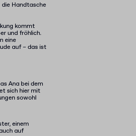
m die Handtasche
ackung kommt
r und fröhlich.
n eine
ude auf – das ist
 das Ana bei dem
t sich hier mit
kungen sowohl
ster, einem
 auch auf