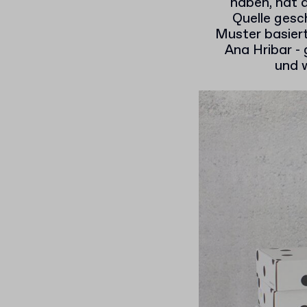
haben, hat d
Quelle gesc
Muster basiert
Ana Hribar - 
und w