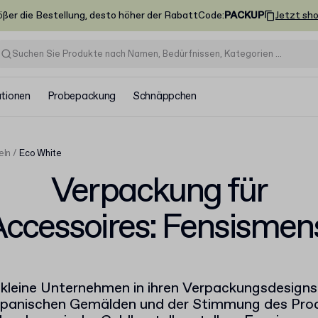
ößer die Bestellung, desto höher der Rabatt
Code
:
PACKUP
Jetzt sh
ationen
Probepackung
Schnäppchen
eln
Eco White
Verpackung für
ccessoires: Fensismen
t kleine Unternehmen in ihren Verpackungsdesign
japanischen Gemälden und der Stimmung des Pro