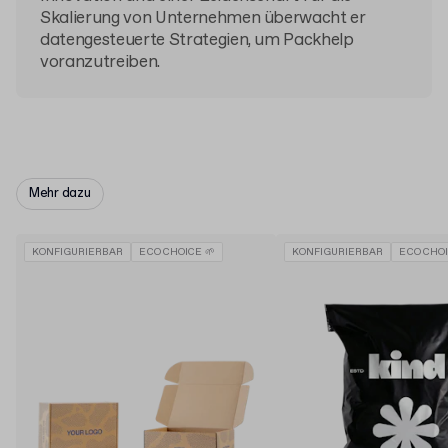
Skalierung von Unternehmen überwacht er
datengesteuerte Strategien, um Packhelp
voranzutreiben.
Mehr dazu
KONFIGURIERBAR
ECO CHOICE 🌱
KONFIGURIERBAR
ECO CHOI