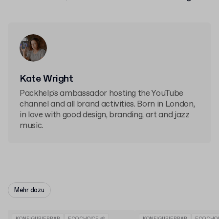
Kate Wright
Packhelp's ambassador hosting the YouTube
channel and all brand activities. Born in London,
in love with good design, branding, art and jazz
music.
Mehr dazu
KONFIGURIERBAR
ECO CHOICE 🌱
KONFIGURIERBAR
ECO CHOI