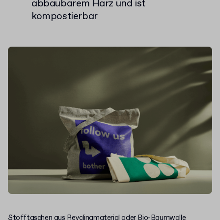
abbaubarem Harz und ist
kompostierbar
Stofftaschen
aus Reyclingmaterial oder Bio-Baumwolle