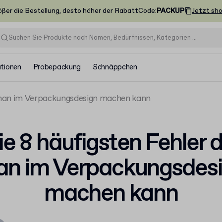
ößer die Bestellung, desto höher der Rabatt
Code
:
PACKUP
Jetzt sh
ationen
Probepackung
Schnäppchen
e man im Verpackungsdesign machen kann
ie 8 häufigsten Fehler d
n im Verpackungsdes
machen kann