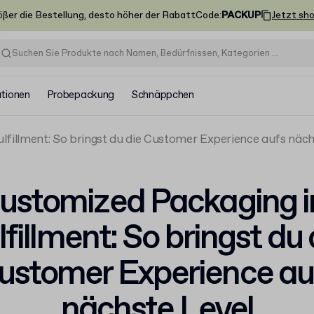
ößer die Bestellung, desto höher der Rabatt
Code
:
PACKUP
Jetzt sh
ationen
Probepackung
Schnäppchen
fillment: So bringst du die Customer Experience aufs näch
ustomized Packaging 
lfillment: So bringst du 
ustomer Experience au
nächste Level