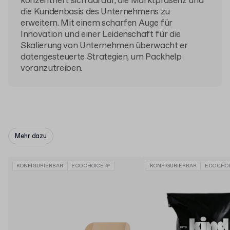
konzentriert sich darauf, die Marktpräsenz und
die Kundenbasis des Unternehmens zu
erweitern. Mit einem scharfen Auge für
Innovation und einer Leidenschaft für die
Skalierung von Unternehmen überwacht er
datengesteuerte Strategien, um Packhelp
voranzutreiben.
Mehr dazu
KONFIGURIERBAR
ECO CHOICE 🌱
KONFIGURIERBAR
ECO CHOI