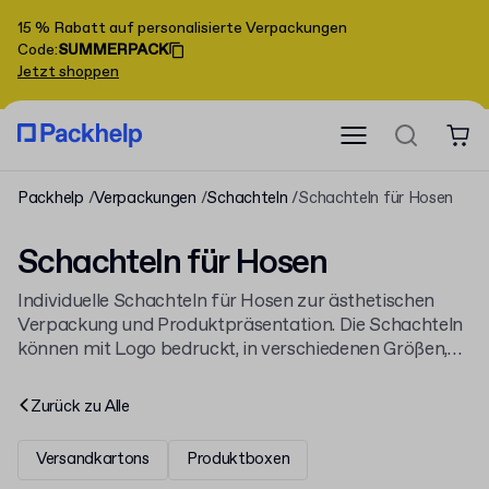
15 % Rabatt auf personalisierte Verpackungen
Code
:
SUMMERPACK
Jetzt shoppen
Packhelp
Verpackungen
Schachteln
Schachteln für Hosen
Schachteln für Hosen
Individuelle Schachteln für Hosen zur ästhetischen
Verpackung und Produktpräsentation. Die Schachteln
können mit Logo bedruckt, in verschiedenen Größen,
Farben und mit ausgewählten Veredelungen gefertigt
werden, um den Markenstil optimal widerzuspiegeln.
Zurück zu
Alle
Karton-Schachteln für Hosen eignen sich ideal für
Verkauf und Versand. Erhältlich in Großmengen –
Versandkartons
Produktboxen
geliefert von einem erfahrenen
Verpackungshändler
.