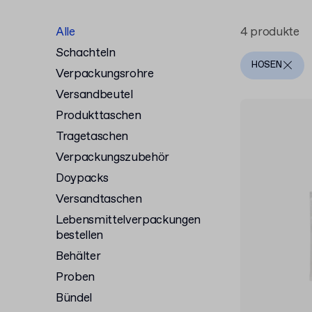
Hosen eignen. Verfügbar in Großmengen 
Verpackungshändler
.
Alle
4 produkte
Schachteln
HOSEN
Verpackungsrohre
Versandbeutel
Produkttaschen
Tragetaschen
Verpackungszubehör
Doypacks
Versandtaschen
Lebensmittelverpackungen
bestellen
Behälter
Proben
Bündel