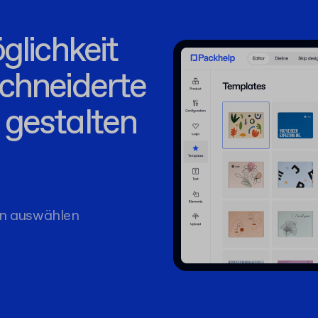
glichkeit
chneiderte
gestalten
u
n auswählen