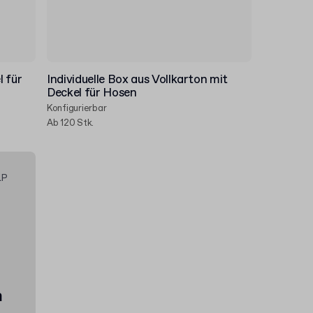
l für
Individuelle Box aus Vollkarton mit
Deckel für Hosen
Konfigurierbar
Ab 120 Stk.
LP
n