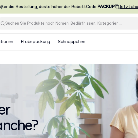
ößer die Bestellung, desto höher der Rabatt
Code
:
PACKUP
Jetzt sh
ationen
Probepackung
Schnäppchen
er
anche?