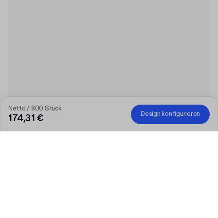
Netto / 800 Stück
Design konfigurieren
174,31 €
Produkt
:
Bedruckter Smoothiebecher aus Kunststoff
Menge