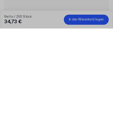
Netto / 250 Stück
In den Warenkorb legen
34,73 €
Menge
Menge auswählen
Lassen Sie uns reden
Größere Bedürfnisse?
Größe (extern)
Netto / 250 Stück
34,73 €