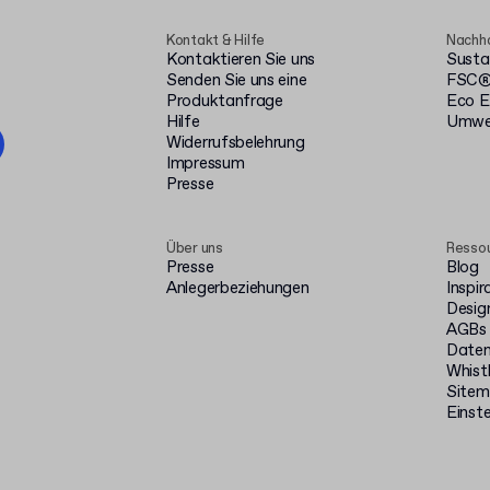
Kontakt & Hilfe
Nachha
Kontaktieren Sie uns
Susta
Senden Sie uns eine
FSC® 
Produktanfrage
Eco E
Hilfe
Umwel
Widerrufsbelehrung
Impressum
Presse
Über uns
Resso
Presse
Blog
Anlegerbeziehungen
Inspir
Desig
AGBs
Daten
Whist
Site
Einste