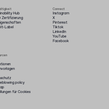
ltigkeit
Connect
inability Hub
Instagram
Zertifizierung
X
igenschaften
Pinterest
t-Label
Tiktok
LinkedIn
YouTube
Facebook
urcen
ationen
nvorlagen
schutz
leblowing policy
map
llungen für Cookies