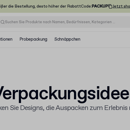
ößer die Bestellung, desto höher der Rabatt
Code
:
PACKUP
Jetzt sh
ationen
Probepackung
Schnäppchen
Verpackungsidee
en Sie Designs, die Auspacken zum Erlebni