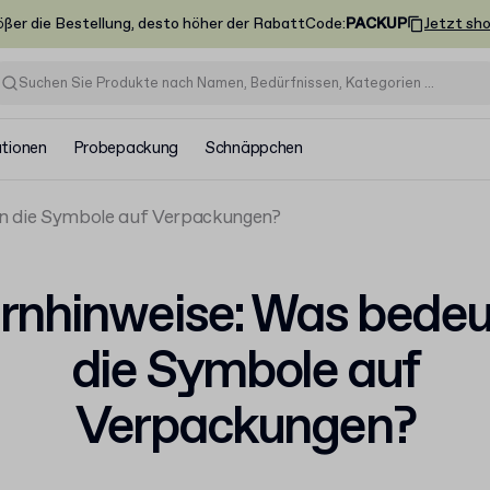
ößer die Bestellung, desto höher der Rabatt
Code
:
PACKUP
Jetzt sh
ationen
Probepackung
Schnäppchen
n die Symbole auf Verpackungen?
nhinweise: Was bede
die Symbole auf
Verpackungen?