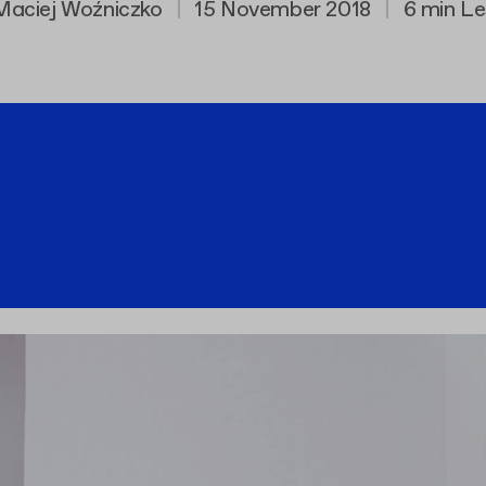
Maciej Woźniczko
|
15 November 2018
|
6 min Le