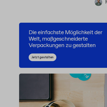
Die einfachste Möglichkeit der
Welt, maßgeschneiderte
Verpackungen zu gestalten
Jetzt gestalten