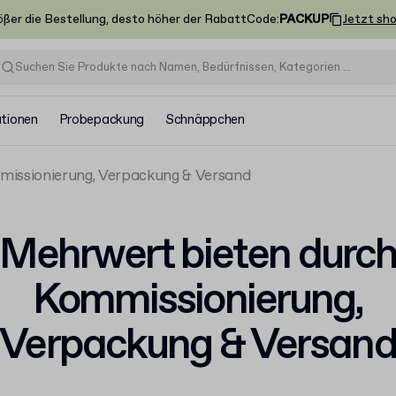
ößer die Bestellung, desto höher der Rabatt
Code
:
PACKUP
Jetzt sh
ationen
Probepackung
Schnäppchen
missionierung, Verpackung & Versand
Mehrwert bieten durc
Kommissionierung,
Verpackung & Versan