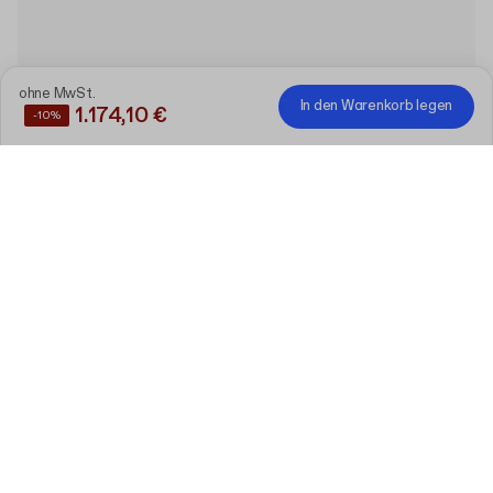
ohne MwSt.
In den Warenkorb legen
1.174,10 €
-10%
Sparen Sie
10%
, wenn Sie diese Produkte zusammen
kaufen
Individuelle Weinbox aus Vollkarton
mit Deckel
Bearbeiten
34 cm x 24 cm x 10 cm (lid 5 cm)
120 Stück
Holzwolle
5 kg
Bearbeiten