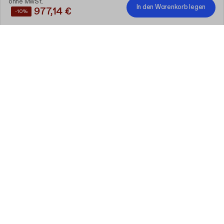
ohne MwSt.
In den Warenkorb legen
977,14 €
-10%
Sparen Sie
10%
, wenn Sie diese Produkte zusammen
kaufen
Individuelle Kosmetikbox aus
Vollkarton mit Deckel
Bearbeiten
20 cm x 20 cm x 9 cm (lid 5 cm)
120 Stück
Füllmaterial aus geschreddertem
Papier
Bearbeiten
1kg
1 Stück
ohne MwSt.
977,14 €
-10%
In den Warenkorb legen