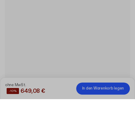
ohne MwSt.
In den Warenkorb legen
649,08 €
-10%
Sparen Sie
10%
, wenn Sie diese Produkte zusammen
kaufen