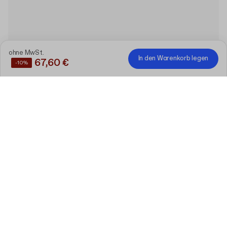
ohne MwSt.
In den Warenkorb legen
67,60 €
-10%
Sparen Sie
10%
, wenn Sie diese Produkte zusammen
kaufen
Standard Versandschachtel
F56 (26 x 20 x 10.5 cm)
Bearbeiten
30 Stück
Personalisierter Stempel mit