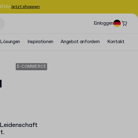
37
Min
Jetzt shoppen
Einloggen
Lösungen
Inspirationen
Angebot anfordern
Kontakt
E-COMMERCE
a
e Leidenschaft
t.