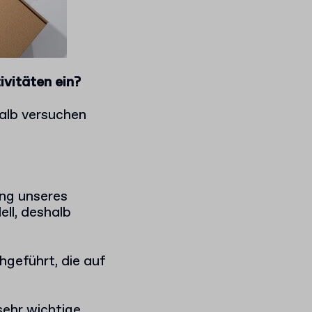
ivitäten ein?
halb versuchen
ung unseres
ll, deshalb
geführt, die auf
sehr wichtige