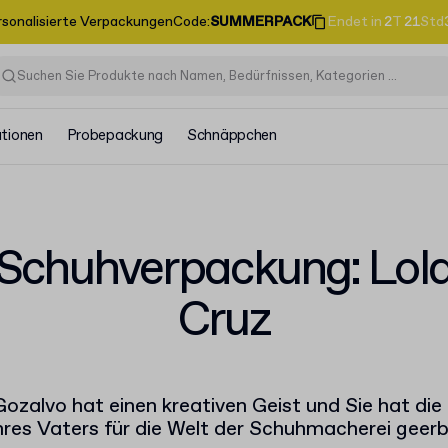
rsonalisierte Verpackungen
Code
:
SUMMERPACK
Endet in
2
T
21
Std
ationen
Probepackung
Schnäppchen
Schuhverpackung: Lol
Cruz
ozalvo hat einen kreativen Geist und Sie hat di
hres Vaters für die Welt der Schuhmacherei geerb