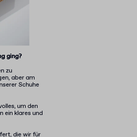
ng ging?
en zu
gen, aber am
unserer Schuhe
volles, um den
 ein klares und
rt, die wir für