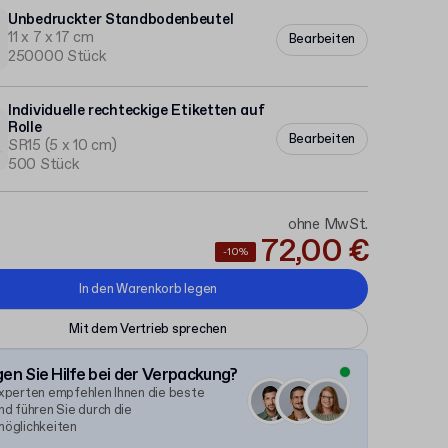
Unbedruckter Standbodenbeutel
11 x 7 x 17 cm
Bearbeiten
250000 Stück
Individuelle rechteckige Etiketten auf
Rolle
Bearbeiten
SR15 (5 x 10 cm)
500 Stück
ohne MwSt.
72,00 €
-10%
In den Warenkorb legen
Mit dem Vertrieb sprechen
en Sie Hilfe bei der Verpackung?
xperten empfehlen Ihnen die beste
d führen Sie durch die
öglichkeiten