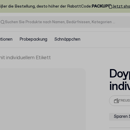
ößer die Bestellung, desto höher der Rabatt
Code
:
PACKUP
Jetzt sh
ationen
Probepackung
Schnäppchen
t individuellem Etikett
Doy
indi
TREU
Sparen 