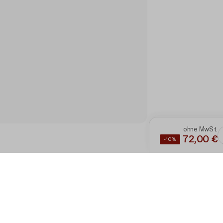
ohne MwSt.
72,00 €
-10%